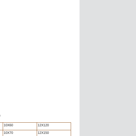
)
10X60
12X120
10X70
12X150