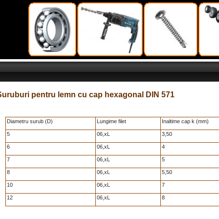
Suruburi pentru lemn cu cap hexagonal DIN 571
Diametru surub (D)
Lungime filet
Inaltime cap k (mm)
5
06,xL
3,50
6
06,xL
4
7
06,xL
5
8
06,xL
5,50
10
06,xL
7
12
06,xL
8