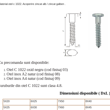
aterial otel c 1022. Acoperire zincat alb / zincat galben .
u precomanda sunt disponibile:
Otel C 1022 oxid negru (cod finisaj 03)
Otel inox A2 natur (cod finisaj 08)
Otel inox A4 natur (cod finisaj 09)
uruburile din otel C 1022 sunt clasa 4.8.
Dimensiuni disponibile ( DxL 
5X20
6X25
7X50
8X40
5X25
6X30
7X60
8X45