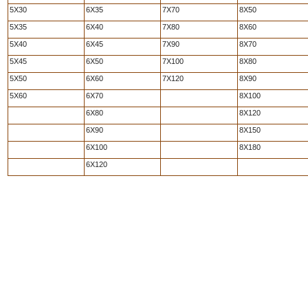
5X30
6X35
7X70
8X50
5X35
6X40
7X80
8X60
5X40
6X45
7X90
8X70
5X45
6X50
7X100
8X80
5X50
6X60
7X120
8X90
5X60
6X70
8X100
6X80
8X120
6X90
8X150
6X100
8X180
6X120