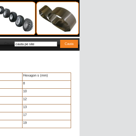
Cauta
Hexagon s (mm)
8
10
12
13
17
19