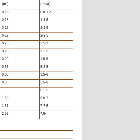
(m³)
(mbar)
0.18
0.8-1.2
0.18
1-1.5
0.22
2-2.5
0.22
2-2.5
0.25
2.5-3
0.25
3-3.5
0.29
4.5-5
0.33
5-5.5
0.38
5.5-6
0.6
5.5-6
1
6-6.5
1.39
6.5-7
1.61
7-7.5
2.52
7.5-