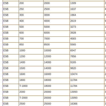
ESB
200
2000
1309
3
ESB
250
2500
1637
4
ESB
300
3000
1964
4
ESB
400
4000
2619
9
ESB
500
5000
3273
1
ESB
600
6000
3928
1
ESB
700
7000
4583
1
ESB
850
8500
5565
1
ESB
1000
10000
6547
ESB
1200
12000
7856
2
ESB
1400
14000
9165
2
ESB
1500
14000
9820
2
ESB
1600
16000
10474
2
ESB
1800
18000
11784
3
ESB
T-1800
18000
11784
3
ESB
2000
20000
13093
3
ESB
T-2000
20000
13093
3
ESB
2500
25000
16366
3