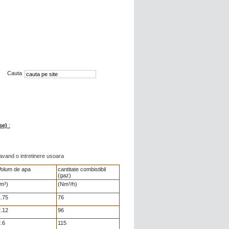
Cauta
se)
:
, avand o intretinere usoara
olum de apa
cantitate combistibil
(gaz)
m³)
(Nm³/h)
.75
76
.12
96
.6
115