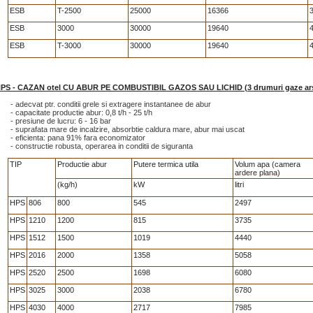
ESB
T-2500
25000
16366
3
ESB
3000
30000
19640
ESB
T-3000
30000
19640
PS - CAZAN otel CU ABUR PE COMBUSTIBIL GAZOS SAU LICHID (3 drumuri gaze ars
- adecvat ptr. conditii grele si extragere instantanee de abur
- capacitate productie abur: 0,8 t/h - 25 t/h
- presiune de lucru: 6 - 16 bar
- suprafata mare de incalzire, absorbtie caldura mare, abur mai uscat
- eficienta: pana 91% fara economizator
- constructie robusta, operarea in conditii de siguranta
TIP
Productie abur
Putere termica utila
Volum apa (camera
ardere plana)
(kg/h)
kW
litri
HPS
806
800
545
2497
HPS
1210
1200
815
3735
HPS
1512
1500
1019
4440
HPS
2016
2000
1358
5058
HPS
2520
2500
1698
6080
HPS
3025
3000
2038
6780
HPS
4030
4000
2717
7985