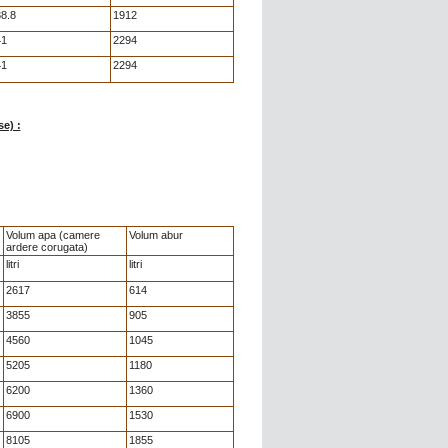
8.8
1912
41
2294
41
2294
e) :
Volum apa (camere
Volum abur
ardere corugata)
litri
litri
2617
614
3855
905
4560
1045
5205
1180
6200
1360
6900
1530
8105
1855