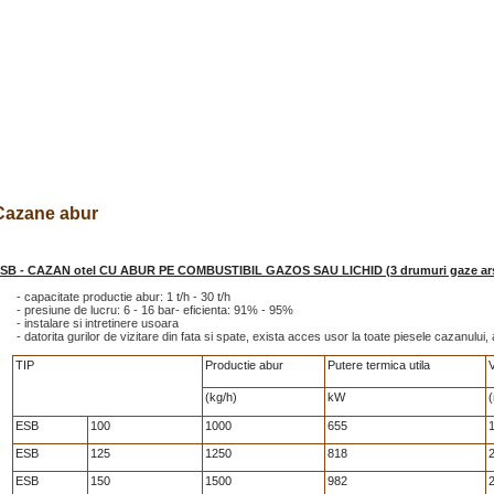
Cazane abur
SB - CAZAN otel CU ABUR PE COMBUSTIBIL GAZOS SAU LICHID (3 drumuri gaze ar
- capacitate productie abur: 1 t/h - 30 t/h
- presiune de lucru: 6 - 16 bar- eficienta: 91% - 95%
- instalare si intretinere usoara
- datorita gurilor de vizitare din fata si spate, exista acces usor la toate piesele cazanului
TIP
Productie abur
Putere termica utila
V
(kg/h)
kW
(
ESB
100
1000
655
1
ESB
125
1250
818
2
ESB
150
1500
982
2