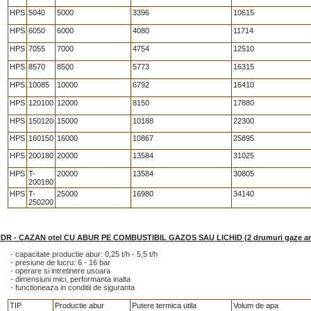
HPS
5040
5000
3396
10615
HPS
6050
6000
4080
11714
HPS
7055
7000
4754
12510
HPS
8570
8500
5773
16315
HPS
10085
10000
6792
16410
HPS
120100
12000
8150
17880
HPS
150120
15000
10188
22300
HPS
160150
16000
10867
25895
HPS
200180
20000
13584
31025
HPS
T-
20000
13584
30805
200180
HPS
T-
25000
16980
34140
250200
DR - CAZAN otel CU ABUR PE COMBUSTIBIL GAZOS SAU LICHID (2 drumuri gaze ars
- capacitate productie abur: 0,25 t/h - 5,5 t/h
- presiune de lucru: 6 - 16 bar
- operare si intretinere usoara
- dimensiuni mici, performanta inalta
- functioneaza in conditii de siguranta
TIP
Productie abur
Putere termica utila
Volum de apa