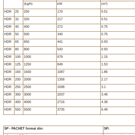
(kg/h)
kW
(m³)
HDR
25
250
170
0.51
HDR
32
320
217
0.51
HDR
40
400
272
0.75
HDR
50
500
340
0.75
HDR
65
650
441
0.93
HDR
80
800
543
0.93
HDR
100
1000
679
1.15
HDR
125
1250
849
1.53
HDR
160
1600
1087
1.86
HDR
200
2000
1358
2.17
HDR
250
2500
1698
3.1
HDR
300
3000
2037
3.46
HDR
400
4000
2716
4.38
HDR
550
5500
3735
6.49
SP - PACHET format din:
SP: