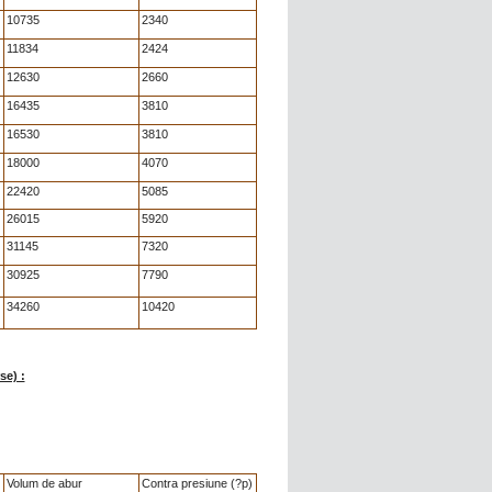
10735
2340
11834
2424
12630
2660
16435
3810
16530
3810
18000
4070
22420
5085
26015
5920
31145
7320
30925
7790
34260
10420
e) :
Volum de abur
Contra presiune (?p)