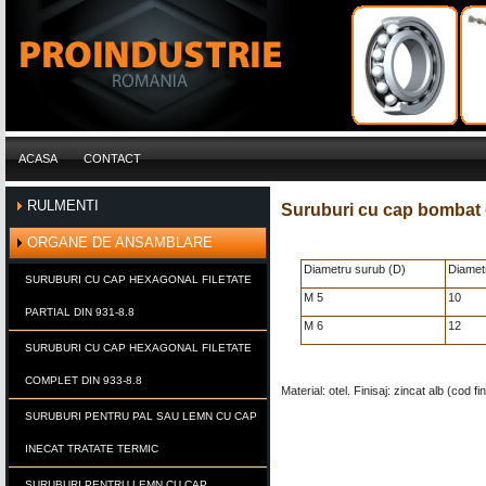
ACASA
CONTACT
RULMENTI
Suruburi cu cap bombat c
ORGANE DE ANSAMBLARE
Diametru surub (D)
Diamet
SURUBURI CU CAP HEXAGONAL FILETATE
M 5
10
PARTIAL DIN 931-8.8
M 6
12
SURUBURI CU CAP HEXAGONAL FILETATE
COMPLET DIN 933-8.8
Material: otel. Finisaj: zincat alb (cod fin
SURUBURI PENTRU PAL SAU LEMN CU CAP
INECAT TRATATE TERMIC
SURUBURI PENTRU LEMN CU CAP