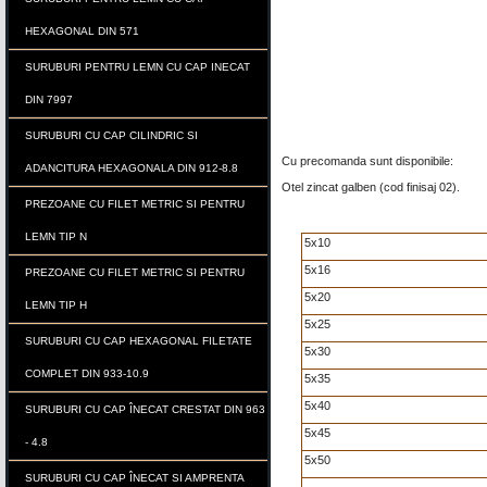
HEXAGONAL DIN 571
SURUBURI PENTRU LEMN CU CAP INECAT
DIN 7997
SURUBURI CU CAP CILINDRIC SI
Cu precomanda sunt disponibile:
ADANCITURA HEXAGONALA DIN 912-8.8
Otel zincat galben (cod finisaj 02).
PREZOANE CU FILET METRIC SI PENTRU
LEMN TIP N
5x10
5x16
PREZOANE CU FILET METRIC SI PENTRU
5x20
LEMN TIP H
5x25
SURUBURI CU CAP HEXAGONAL FILETATE
5x30
COMPLET DIN 933-10.9
5x35
5x40
SURUBURI CU CAP ÎNECAT CRESTAT DIN 963
5x45
- 4.8
5x50
SURUBURI CU CAP ÎNECAT SI AMPRENTA