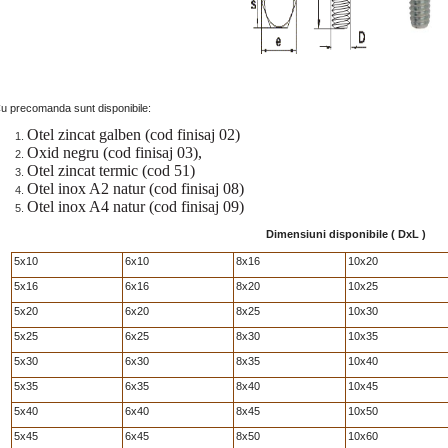
u precomanda sunt disponibile:
Otel zincat galben (cod finisaj 02)
Oxid negru (cod finisaj 03),
Otel zincat termic (cod 51)
Otel inox A2 natur (cod finisaj 08)
Otel inox A4 natur (cod finisaj 09)
Dimensiuni disponibile ( DxL )
5x10
6x10
8x16
10x20
5x16
6x16
8x20
10x25
5x20
6x20
8x25
10x30
5x25
6x25
8x30
10x35
5x30
6x30
8x35
10x40
5x35
6x35
8x40
10x45
5x40
6x40
8x45
10x50
5x45
6x45
8x50
10x60