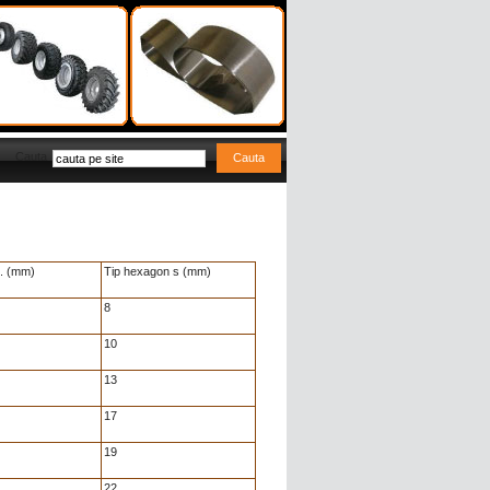
Cauta
n. (mm)
Tip hexagon s (mm)
8
10
13
17
19
22