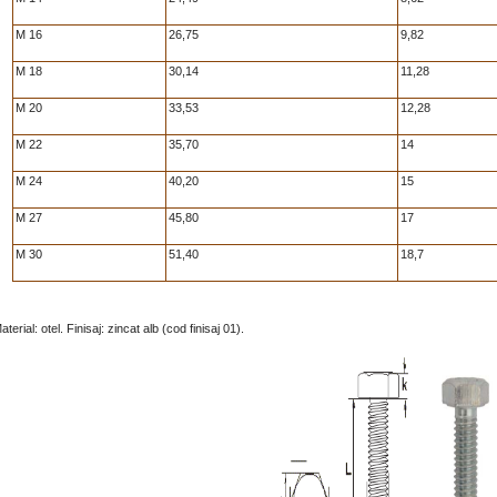
M 16
26,75
9,82
M 18
30,14
11,28
M 20
33,53
12,28
M 22
35,70
14
M 24
40,20
15
M 27
45,80
17
M 30
51,40
18,7
aterial: otel. Finisaj: zincat alb (cod finisaj 01).