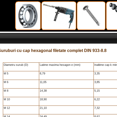
Suruburi cu cap hexagonal filetate complet DIN 933-8.8
Diametru surub (D)
Latime maxima hexagon e (mm)
Inaltime cap k mi
M 5
8,79
3,35
M 6
11,05
3,85
M 8
14,38
5,15
M 10
18,90
6,22
M 12
21,10
7,32
M 14
24,49
8,62