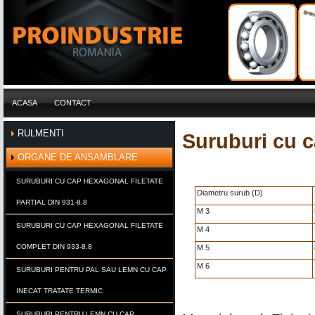
ACASA
CONTACT
RULMENTI
Suruburi cu ca
ORGANE DE ANSAMBLARE
SURUBURI CU CAP HEXAGONAL FILETATE
Diametru surub (D)
PARTIAL DIN 931-8.8
M 3
SURUBURI CU CAP HEXAGONAL FILETATE
M 4
COMPLET DIN 933-8.8
M 5
M 6
SURUBURI PENTRU PAL SAU LEMN CU CAP
INECAT TRATATE TERMIC
SURUBURI PENTRU LEMN CU CAP