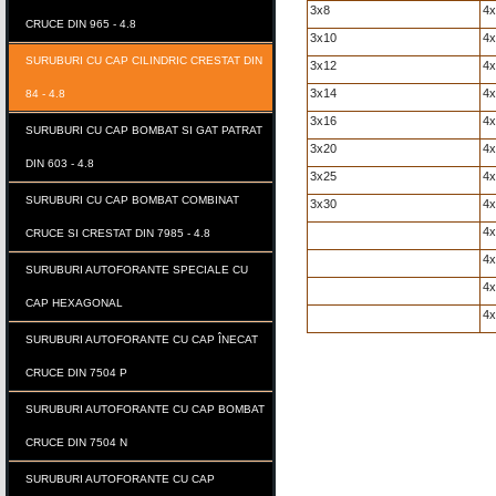
3x8
4x
CRUCE DIN 965 - 4.8
3x10
4x
SURUBURI CU CAP CILINDRIC CRESTAT DIN
3x12
4x
3x14
4x
84 - 4.8
3x16
4x
SURUBURI CU CAP BOMBAT SI GAT PATRAT
3x20
4x
DIN 603 - 4.8
3x25
4x
SURUBURI CU CAP BOMBAT COMBINAT
3x30
4x
4x
CRUCE SI CRESTAT DIN 7985 - 4.8
4x
SURUBURI AUTOFORANTE SPECIALE CU
4x
CAP HEXAGONAL
4x
SURUBURI AUTOFORANTE CU CAP ÎNECAT
CRUCE DIN 7504 P
SURUBURI AUTOFORANTE CU CAP BOMBAT
CRUCE DIN 7504 N
SURUBURI AUTOFORANTE CU CAP