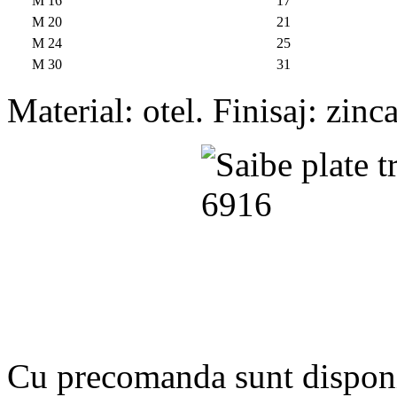
M 16
17
M 20
21
M 24
25
M 30
31
Material: otel. Finisaj: zinca
Cu precomanda sunt disponi