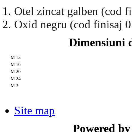
Otel zincat galben (cod fi
Oxid negru (cod finisaj 0
Dimensiuni d
M 12
M 16
M 20
M 24
M 3
Site map
Powered by