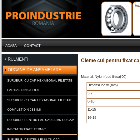
ACASA
CONTACT
RULMENTI
Cleme cui pentru fixat ca
ORGANE DE ANSAMBLARE
Material: Nylon (cod finisaj 00).
SURUBURI CU CAP HEXAGONAL FILETATE
Dimensiune w (mm)
PARTIAL DIN 931-8.8
5-7
SURUBURI CU CAP HEXAGONAL FILETATE
8-10
11-15
COMPLET DIN 933-8.8
16-19
SURUBURI PENTRU PAL SAU LEMN CU CAP
INECAT TRATATE TERMIC
SURUBURI PENTRU LEMN CU CAP