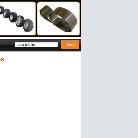
Cauta
MS