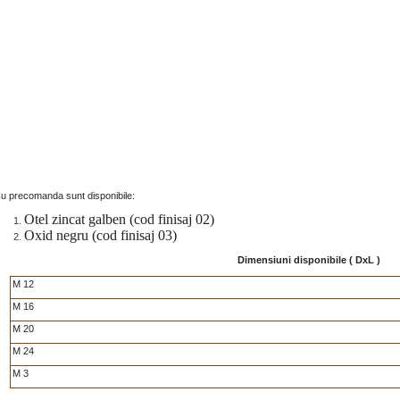
u precomanda sunt disponibile:
Otel zincat galben (cod finisaj 02)
Oxid negru (cod finisaj 03)
Dimensiuni disponibile ( DxL )
M 12
M 16
M 20
M 24
M 3