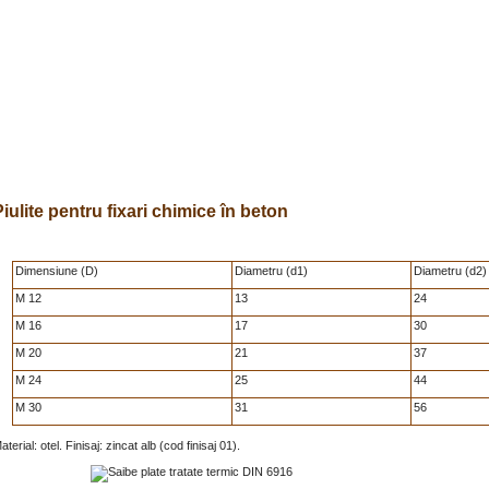
iulite pentru fixari chimice în beton
Dimensiune (D)
Diametru (d1)
Diametru (d2)
M 12
13
24
M 16
17
30
M 20
21
37
M 24
25
44
M 30
31
56
aterial: otel. Finisaj: zincat alb (cod finisaj 01).