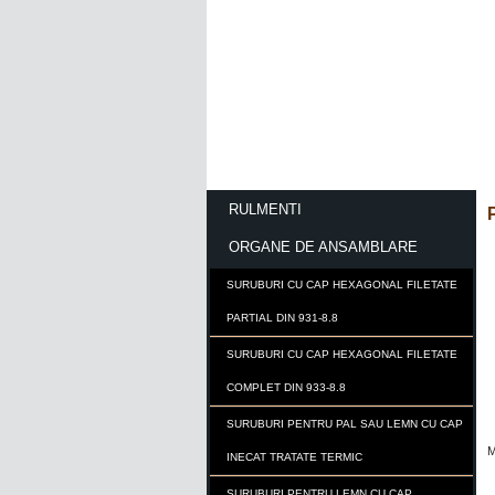
ACASA
CONTACT
RULMENTI
P
ORGANE DE ANSAMBLARE
SURUBURI CU CAP HEXAGONAL FILETATE
PARTIAL DIN 931-8.8
SURUBURI CU CAP HEXAGONAL FILETATE
COMPLET DIN 933-8.8
SURUBURI PENTRU PAL SAU LEMN CU CAP
M
INECAT TRATATE TERMIC
SURUBURI PENTRU LEMN CU CAP