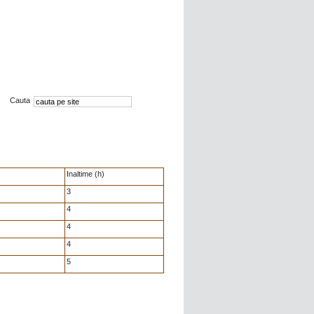
Cauta
Inaltime (h)
3
4
4
4
5