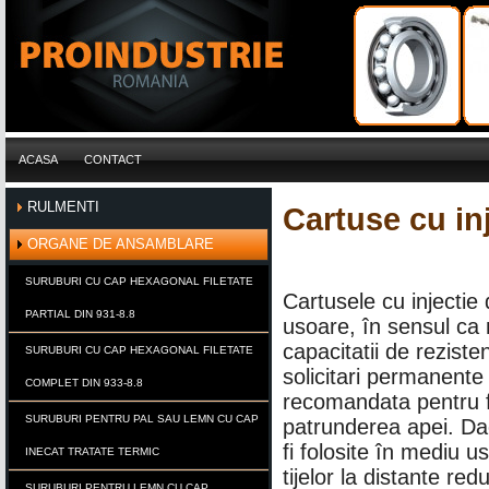
ACASA
CONTACT
RULMENTI
Cartuse cu inj
ORGANE DE ANSAMBLARE
SURUBURI CU CAP HEXAGONAL FILETATE
Cartusele cu injectie 
PARTIAL DIN 931-8.8
usoare, în sensul ca n
capacitatii de rezist
SURUBURI CU CAP HEXAGONAL FILETATE
solicitari permanente 
COMPLET DIN 933-8.8
recomandata pentru fi
SURUBURI PENTRU PAL SAU LEMN CU CAP
patrunderea apei. Dac
fi folosite în mediu u
INECAT TRATATE TERMIC
tijelor la distante r
SURUBURI PENTRU LEMN CU CAP