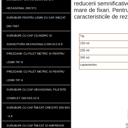
reducerii semnificat
HEXAGONAL DIN 571
mare de fixari. Pentru
caracteristicile de rez
SURUBURI PENTRU LEMN CU CAP INECAT
DIN 7997
SURUBURI CU CAP CILINDRIC SI
Tip
150 ml
ADANCITURA HEXAGONALA DIN 912-8.8
235 ml
PREZOANE CU FILET METRIC SI PENTRU
345 ml
LEMN TIP N
capamestec
PREZOANE CU FILET METRIC SI PENTRU
LEMN TIP H
SURUBURI CU CAP HEXAGONAL FILETATE
COMPLET DIN 933-10.9
SURUBURI CU CAP ÎNECAT CRESTAT DIN 963
- 4.8
SURUBURI CU CAP ÎNECAT SI AMPRENTA